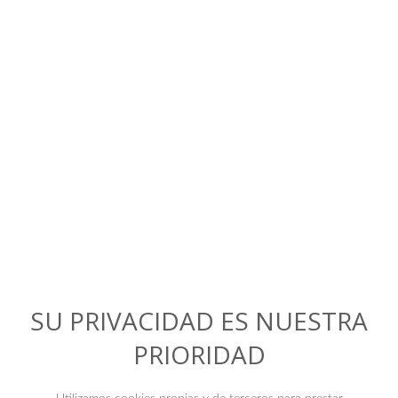
Preguntas y soluciones
SU PRIVACIDAD ES NUESTRA
PRIORIDAD
+
Me encuentro desmotivado en el trabajo.
Tras un año de dedicarle muchas horas,
esfuerzo y energías, no me siento valorado.