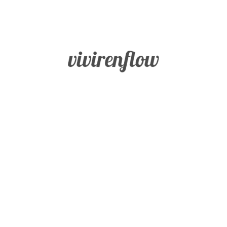
Contacto
SOLUCIONA TUS PROBLEMAS
Los
problemas
son oportunidades, lo que pasa es
que en ocasiones es difícil abordarlos como tal
cuando están afectando directamente a tu día a día, a
las personas a las que quieres o a ti mismo. En Vivir
en Flow entendemos que la única forma de convertir
los problemas en aliados de nuestro
crecimiento
personal
es aprendiendo a mirarlos desde otro
prisma, y para ello a veces necesitas varios puntos de
vista.
Es por este motivo que cuando lanzamos el blog lo
hicimos pensando en poner a disposición de todos un
espacio donde poder plantear los problemas y
buscarles una
solución
de forma conjunta, desde el
positivismo
y la
resiliencia
.
Te invitamos a trasladarnos tus
reflexiones
,
dudas
o