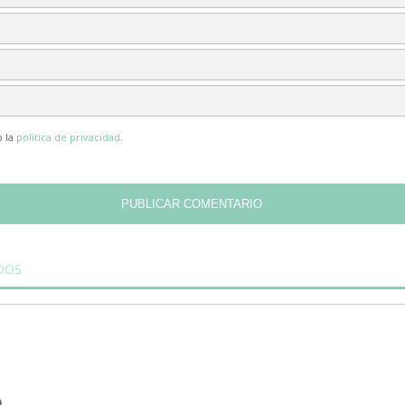
o la
política de privacidad
.
DOS
SÍGUENOS
Nuestros canales en las redes soci
D