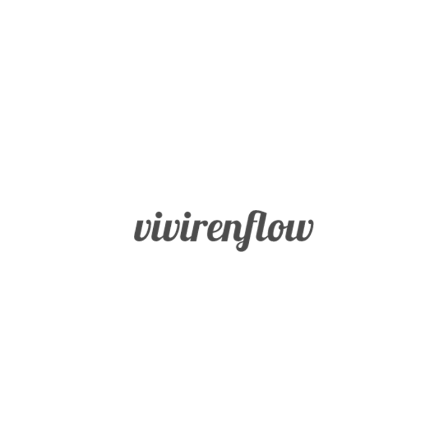
Inicio
Fortalezas
BLOG
Sabiduría
Vivir en
Flow
y
Conocimiento
Coraje
Humanidad
Justicia
Templanza
Trascendencia
Misión
Buscador
Blog