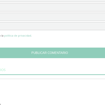
o la
política de privacidad
.
DOS
SÍGUENOS
Nuestros canales en las redes soci
D