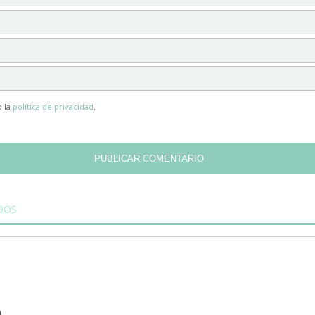
o la
política de privacidad
.
DOS
SÍGUENOS
Nuestros canales en las redes soci
D