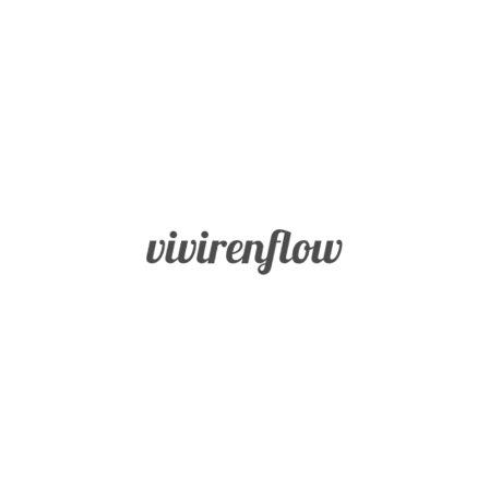
Inicio
Fortalezas
BLOG
Sabiduría
Vivir en
Flow
y
Conocimiento
Coraje
Humanidad
Justicia
Templanza
Trascendencia
Misión
Buscador
Blog