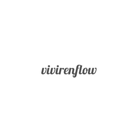
Inicio
Fortalezas
BLOG
Sabiduría
Vivir en
Flow
y
Conocimiento
Coraje
Humanidad
Justicia
Templanza
Trascendencia
Misión
Buscador
Blog