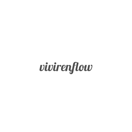
Inicio
Fortalezas
BLOG
Sabiduría
Vivir en
Flow
y
Conocimiento
Coraje
Humanidad
Justicia
Templanza
Trascendencia
Misión
Buscador
Blog