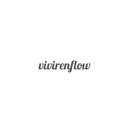
Inicio
Fortalezas
BLOG
Sabiduría
Vivir en
Flow
y
Conocimiento
Coraje
Humanidad
Justicia
Templanza
Trascendencia
Misión
Buscador
Blog