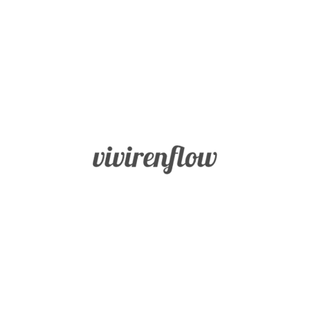
Inicio
Fortalezas
BLOG
Sabiduría
Vivir en
Flow
y
Conocimiento
Coraje
Humanidad
Justicia
Templanza
Trascendencia
Misión
Buscador
Blog