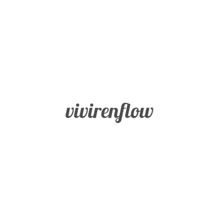
Inicio
Fortalezas
BLOG
Sabiduría
Vivir en
Flow
y
Conocimiento
Coraje
Humanidad
Justicia
Templanza
Trascendencia
Misión
Buscador
Blog