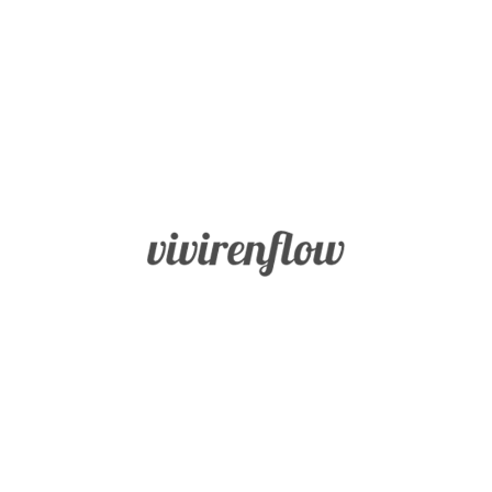
Inicio
Fortalezas
BLOG
Sabiduría
Vivir en
Flow
y
Conocimiento
Coraje
Humanidad
Justicia
Templanza
Trascendencia
Misión
Buscador
Blog