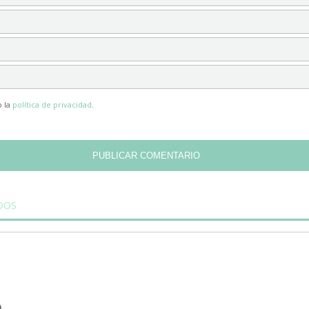
o la
política de privacidad
.
DOS
SÍGUENOS
Nuestros canales en las redes soci
D