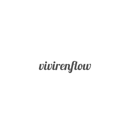
Inicio
Fortalezas
BLOG
Sabiduría
Vivir en
Flow
y
Conocimiento
Coraje
Humanidad
Justicia
Templanza
Trascendencia
Misión
Buscador
Blog