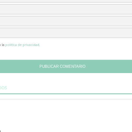
o la
política de privacidad
.
DOS
SÍGUENOS
Nuestros canales en las redes soci
D